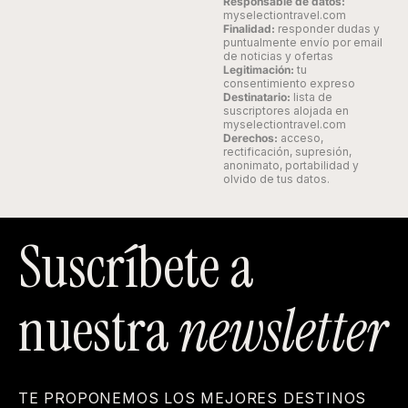
Responsable de datos:
myselectiontravel.com
Finalidad:
responder dudas y
puntualmente envío por email
de noticias y ofertas
Legitimación:
tu
consentimiento expreso
Destinatario:
lista de
suscriptores alojada en
myselectiontravel.com
Derechos:
acceso,
rectificación, supresión,
anonimato, portabilidad y
olvido de tus datos.
Suscríbete a
nuestra
newsletter
TE PROPONEMOS LOS MEJORES DESTINOS