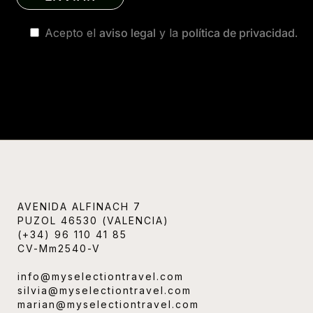
Acepto el
aviso legal
y la
política de privacidad
.
AVENIDA ALFINACH 7
PUZOL 46530 (VALENCIA)
(+34) 96 110 41 85
CV-Mm2540-V
info@myselectiontravel.com
silvia@myselectiontravel.com
marian@myselectiontravel.com