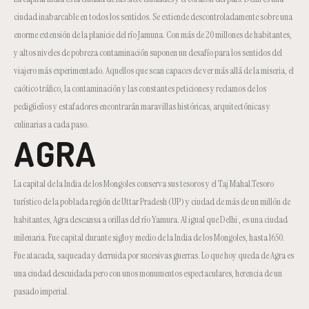
ciudad inabarcable en todos los sentidos. Se extiende descontroladamente sobre una
enorme extensión de la planicie del río Jamuna. Con más de 20 millones de habitantes,
y altos niveles de pobreza contaminación suponen un desafío para los sentidos del
viajero más experimentado. Aquellos que sean capaces de ver más allá de la miseria, el
caótico tráfico, la contaminación y las constantes peticiones y reclamos de los
pedigüeños y estafadores encontrarán maravillas históricas, arquitectónicas y
culinarias a cada paso.
AGRA
La capital de la India de los Mongoles conserva sus tesoros y el Taj Mahal.Tesoro
turístico de la poblada región de Uttar Pradesh (UP) y ciudad de más de un millón de
habitantes, Agra descansa a orillas del río Yamura. Al igual que Delhi , es una ciudad
milenaria. Fue capital durante siglo y medio de la India de los Mongoles, hasta 1650.
Fue atacada, saqueada y derruida por sucesivas guerras. Lo que hoy queda de Agra es
una ciudad descuidada pero con unos monumentos espectaculares, herencia de un
pasado imperial.