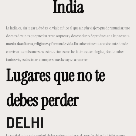
India
La India es, sin lugar a dudas, el viaje mítico al que ningún viajero puede renunciar. uno
de esos destinos que pueden crear sorpresa y desconcierto.Se produce una impactante
mezcla de culturas, religiones y formas de vida
.Un subcontinente apasionante donde
conviven las más ancestrales tradiciones con las últimas tecnologías, donde caben
tantos viajes distintos como personas la vayan a recorrer.
Lugares que no te
debes perder
DELHI
La capital india es la ciudad de las siete ciudades y el corazón del país. Delhi es una