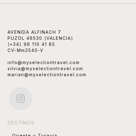
AVENIDA ALFINACH 7
PUZOL 46530 (VALENCIA)
(+34) 96 110 41 85
CV-Mm2540-V
info@myselectiontravel.com
silvia@myselectiontravel.com
marian@myselectiontravel.com
DESTINOS
Oriente y Turquía