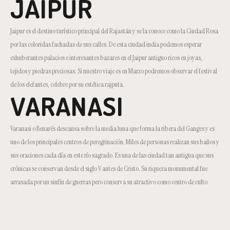
JAIPUR
Jaipur es el destino turístico principal del Rajastán y se la conoce como la Ciudad Rosa
por las coloridas fachadas de sus calles. De esta ciudad india podemos esperar
exhuberantes palacios e interesantes bazares en el Jaipur antiguo ricos en joyas,
tejidos y piedras preciosas. Si nuestro viaje es en Marzo podremos observar el festival
de los elefantes, celebre por su estética rajputa.
VARANASI
Varanasi o Benarés descansa sobre la media luna que forma la ribera del Ganges y es
uno de los principales centros de peregrinación. Miles de personas realizan sus baños y
sus oraciones cada día en este río sagrado. Es una de las ciudad tan antigua que sus
crónicas se conservan desde el siglo V antes de Cristo. Su riqueza monumental fue
arrasada por un sinfín de guerras pero conserva su atractivo como centro de culto.