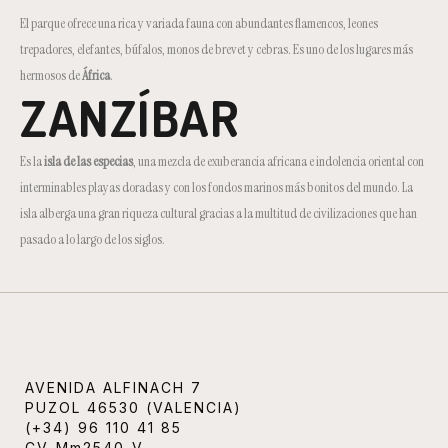
El parque ofrece una rica y variada fauna con abundantes flamencos, leones
trepadores, elefantes, búfalos, monos de brevet y cebras. Es uno de los lugares más
hermosos de
África
.
ZANZÍBAR
Es la
isla de las especias
, una mezcla de exuberancia africana e indolencia oriental con
interminables playas doradas y con los fondos marinos más bonitos del mundo. La
isla alberga una gran riqueza cultural gracias a la multitud de civilizaciones que han
pasado a lo largo de los siglos.
AVENIDA ALFINACH 7
PUZOL 46530 (VALENCIA)
(+34) 96 110 41 85
CV-Mm2540-V