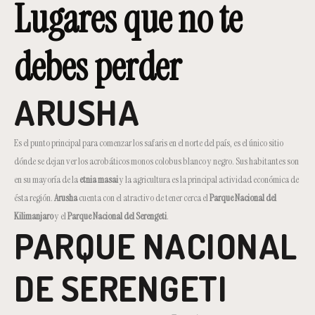
Lugares que no te
debes perder
ARUSHA
Es el punto principal para comenzar los safaris en el norte del país, es el único sitio
dónde se dejan ver los acrobáticos monos colobus blanco y negro. Sus habitantes son
en su mayoría de la
etnia masai
y la agricultura es la principal actividad económica de
ésta región.
Arusha
cuenta con el atractivo de tener cerca el
Parque Nacional del
Kilimanjaro
y el
Parque Nacional del Serengeti
.
PARQUE NACIONAL
DE SERENGETI