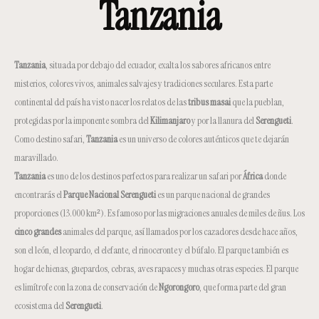
Tanzania
Tanzania
, situada por debajo del ecuador, exalta los sabores africanos entre
misterios, colores vivos, animales salvajes y tradiciones seculares. Esta parte
continental del país ha visto nacer los relatos de las
tribus masai
que la pueblan,
protegidas por la imponente sombra del
Kilimanjaro
y por la llanura del
Serengueti
.
Como destino safari,
Tanzania
es un universo de colores auténticos que te dejarán
maravillado.
Tanzania
es uno de los destinos perfectos para realizar un safari por
África
donde
encontrarás el
Parque Nacional Serengueti
es un parque nacional de grandes
proporciones (13.000 km²). Es famoso por las migraciones anuales de miles de ñus. Los
cinco grandes
animales del parque, así llamados por los cazadores desde hace años,
son el león, el leopardo, el elefante, el rinoceronte y el búfalo. El parque también es
hogar de hienas, guepardos, cebras, aves rapaces y muchas otras especies. El parque
es limítrofe con la zona de conservación de
Ngorongoro
, que forma parte del gran
ecosistema del
Serengueti
.