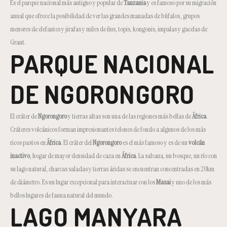
Es el parque nacional más antiguo y popular de
Tanzania
y es famoso por su migración
anual que ofrece la posibilidad de ver las grandes manadas de búfalos , grupos
menores de elefantes y jirafas y miles de ñus, topis, kongonis, impalas y gacelas de
Grant.
PARQUE NACIONAL
DE NGORONGORO
El cráter de
Ngorongoro
y tierras altas son una de las regiones más bellas de
África
.
Cráteres volcánicos forman impresionantes telones de fondo a algunos de los más
ricos pastos en
África
. El cráter del
Ngorongoro
es el más famoso y es de un
volcán
inactivo
, hogar de mayor densidad de caza en
África
. La sabana, un bosque, un río con
su lago natural, charcas saladas y tierras áridas se encuentran concentradas en 20km
de diámetro. Es un lugar excepcional para interactuar con los
Masai
y uno de los más
bellos lugares de fauna natural del mundo.
LAGO MANYARA