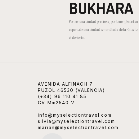
BUKHARA
Por ser una ciudad preciosa, por tener gente ta
espera de una ciudad amurallada de la Ruta de 
el desierto.
AVENIDA ALFINACH 7
PUZOL 46530 (VALENCIA)
(+34) 96 110 41 85
CV-Mm2540-V
info@myselectiontravel.com
silvia@myselectiontravel.com
marian@myselectiontravel.com