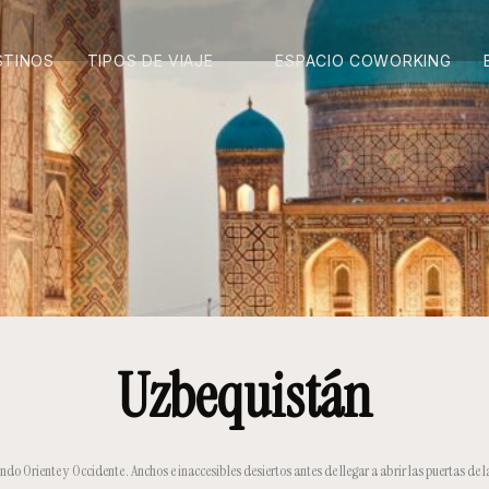
STINOS
TIPOS DE VIAJE
ESPACIO COWORKING
Uzbequistán
ndo Oriente y Occidente . Anchos e inaccesibles desiertos antes de llegar a abrir las puertas de 