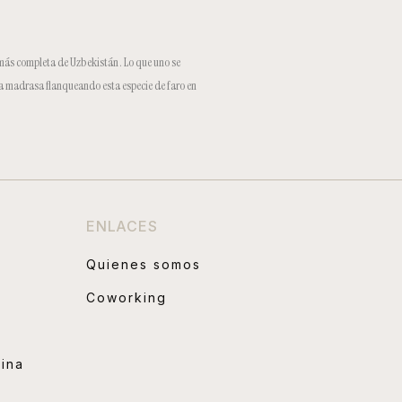
 más completa de Uzbekistán . Lo que uno se
na madrasa flanqueando esta especie de faro en
ENLACES
Quienes somos
Coworking
hina