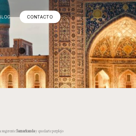
BLOG
CONTACTO
la sugerente
Samarkanda
y quedarte perplejo