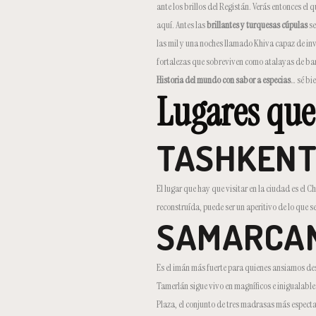
ante los brillos del Registán. Verás entonces el 
aquí. Antes las
brillantes y turquesas cúpulas
se
las mil y una noches llamado Khiva capaz de in
fortalezas que sobreviven como atalayas de barr
Historia del mundo con sabor a especias
… sé bi
Lugares que
TASHKEN
El lugar que hay que visitar en la ciudad es e
reconstruída, puede ser un aperitivo de lo que se
SAMARCA
Es el imán más fuerte para quienes ansiamos desd
Tamerlán sigue vivo en magníficos e inigualables
Plaza, el conjunto de tres madrasas más especta