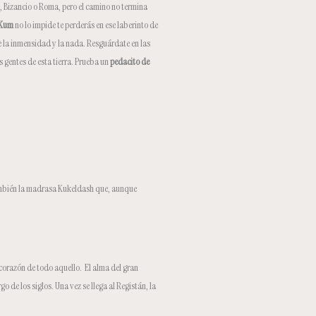
ia, Bizancio o Roma, pero el camino no termina
 Kum
no lo impide te perderás en ese laberinto de
 la inmensidad y la nada. Resguárdate en las
 gentes de esta tierra. Prueba un
pedacito de
 También la madrasa Kukeldash que, aunque
 corazón de todo aquello. El alma del gran
 de los siglos. Una vez se llega al Registán, la