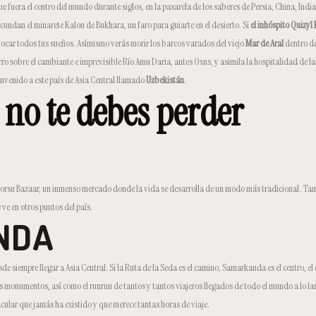
que fuera el centro del mundo durante siglos, en la pasarela de los saberes de Persia, China, Ind
cundan el minarete Kalon de Bukhara, un faro para guiarte en el desierto. Si
el inhóspito Quizyl
vocar todos tus sueños. Asímismo verás morir los barcos varados del viejo
Mar de Aral
dentro de
o sobre el cambiante e imprevisible Río Amu Daria, antes Oxus, y asimila la hospitalidad de las
envenido a este país de Asia Central llamado
Uzbekistán
.
 no te debes perder
T
l Chorsu Bazaar, un inmenso mercado donde la vida se desarrolla de un modo más tradicional .
 ve en otros puntos del país.
NDA
e siempre llegar a Asia Central. Si la Ruta de la Seda es el camino, Samarkanda es el centro, el
 monumentos, así como el runrun de tantos y tantos viajeros llegados de todo el mundo a lo largo
cular que jamás ha existido y que merece tantas horas de viaje.