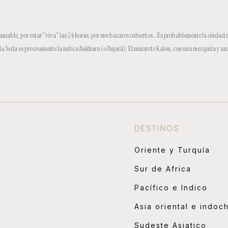
n amable, por estar “viva” las 24 horas, por sus bazares cubiertos… Es probablemente la ciudad
la Seda es precisamente la mítica Bukhara (o Bujará). El minarete Kalon, con una mezquita y u
DESTINOS
Oriente y Turquía
Sur de Africa
Pacífico e Indico
Asia oriental e indoc
Sudeste Asiatico