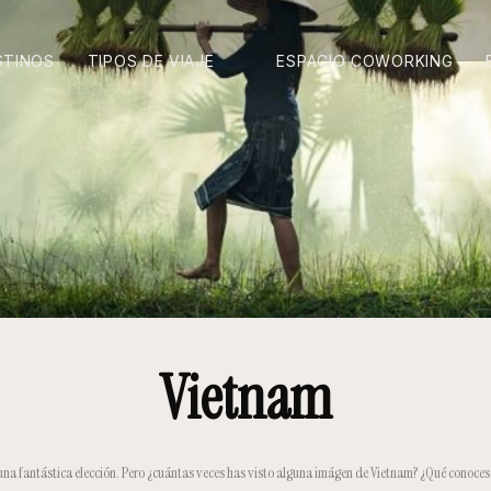
STINOS
TIPOS DE VIAJE
ESPACIO COWORKING
Vietnam
s una fantástica elección. Pero ¿cuántas veces has visto alguna imágen de Vietnam? ¿Qué conoce