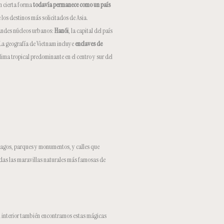
n cierta forma
todavía permanece como un país
 los destinos más solicitados de Asia.
randes núcleos urbanos:
Hanói
, la capital del país
 La geografía de Vietnam incluye
enclaves de
ima tropical predominante en el centro y sur del
 lagos, parques y monumentos, y calles que
uadas las maravillas naturales más famosas de
 el interior también encontramos estas mágicas