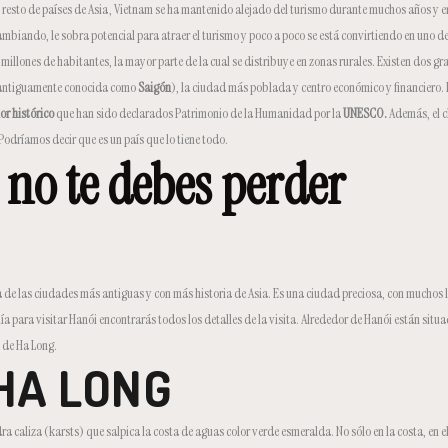
 resto de países de Asia , Vietnam se ha mantenido alejado del turismo durante muchos años y e
cambiando, le sobra potencial para atraer el turismo y poco a poco se está convirtiendo en uno de
millones de habitantes, la mayor parte de la cual se distribuye en zonas rurales. Existen dos g
antiguamente conocida como
Saigón
), la ciudad más poblada y centro económico y financiero.
or histórico
que han sido declarados Patrimonio de la Humanidad por la
UNESCO.
Además, el cl
odríamos decir que es un país que lo tiene todo.
 no te debes perder
una de las ciudades más antiguas y con más historia de Asia. Es una ciudad preciosa, con muchos
ía para visitar Hanói encontrarás todos los detalles de la visita. Alrededor de Hanói están sit
 de Ha Long.
HA LONG
dra caliza (karsts) que salpica la costa de aguas color verde esmeralda. No sólo en la costa, en