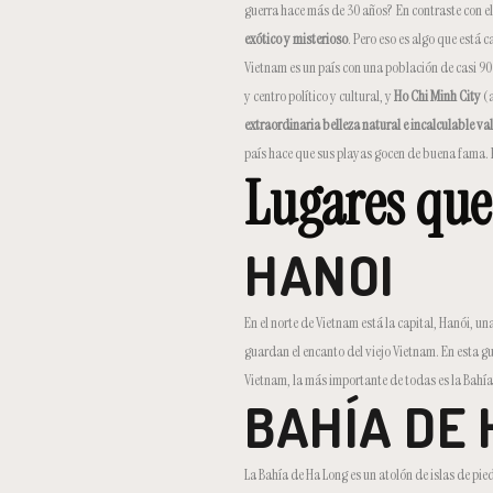
guerra hace más de 30 años? En contraste con el
exótico y misterioso
. Pero eso es algo que está 
Vietnam es un país con una población de casi 90 
y centro político y cultural, y
Ho Chi Minh City
(
extraordinaria belleza natural e incalculable val
país hace que sus playas gocen de buena fama. P
Lugares que
HANOI
En el norte de Vietnam está la capital, Hanói, 
guardan el encanto del viejo Vietnam. En esta gu
Vietnam, la más importante de todas es la Bahía
BAHÍA DE 
La Bahía de Ha Long es un atolón de islas de pie