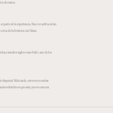
tes de remos.
es parte de la experiencia. Una vez arriba en las
 cerca de la frontera con China.
 en hace muchos siglos como Faifo, uno de los
o Imperial. Más tarde, estos reyes serían
entos históricos que muy pocos conocen.