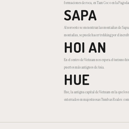
formaciones de roca, en Tam Coc o en la Pagoda
SAPA
Al noroeste se encuentran las montañas de Sapa, q
montañas, se puede hacer trekking por el increib
HOI AN
En el centro de Vietnam nos espera el turismo hi
puertos más antiguos de Asia.
HUE
Hue, la antigua capital de Vietnam en la que lo
enterrados en majestuosas Tumbas Reales: com