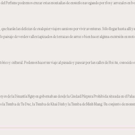
 del Perfume podremos cruzar estas montañas de ensueño navegando por ríos y arrozales en bo
ue harán las delicias de cualquier viajero ansioso por vivir aventuras. Sólo llegar hasta allí ya 
le paisaje de verdes valles tapizados de terrazas de arroz o bien hacer alguna excursión en moto
stórico y cultural. Podemos hacer un viaje al pasado y pasear por las calles de Hoi An, conocido
s reyes de la Dinastía Nguyen gobernaban desde la Ciudad Púrpura Prohibida situada en el Palaci
o la Tumba de Tu Duc, la Tumba de Khai Dinh y la Tumba de Minh Mang. Un conjunto de monum