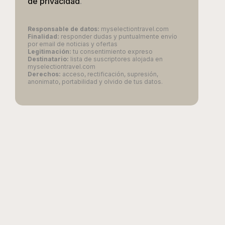
de privacidad
.
Responsable de datos:
myselectiontravel.com
Finalidad:
responder dudas y puntualmente envío
por email de noticias y ofertas
Legitimación:
tu consentimiento expreso
Destinatario:
lista de suscriptores alojada en
myselectiontravel.com
Derechos:
acceso, rectificación, supresión,
anonimato, portabilidad y olvido de tus datos.