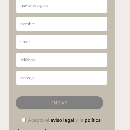
Acepto el
aviso legal
y la
política