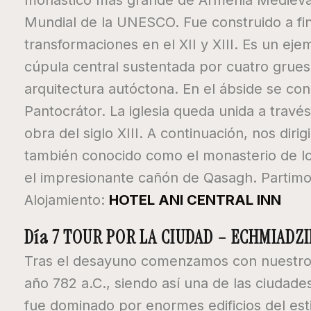
monástico más grande de Armenia Medieval y
Mundial de la UNESCO. Fue construido a fina
transformaciones en el XII y XIII. Es un eje
cúpula central sustentada por cuatro grueso
arquitectura autóctona. En el ábside se co
Pantocrátor. La iglesia queda unida a travé
obra del siglo XIII. A continuación, nos di
también conocido como el monasterio de los
el impresionante cañón de Qasagh. Partimo
Alojamiento:
HOTEL ANI CENTRAL INN
Día 7 TOUR POR LA CIUDAD – ECHMIADZ
Tras el desayuno comenzamos con nuestro t
año 782 a.C., siendo así una de las ciudad
fue dominado por enormes edificios del esti