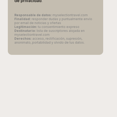
de privacidad
.
Responsable de datos:
myselectiontravel.com
Finalidad:
responder dudas y puntualmente envío
por email de noticias y ofertas
Legitimación:
tu consentimiento expreso
Destinatario:
lista de suscriptores alojada en
myselectiontravel.com
Derechos:
acceso, rectificación, supresión,
anonimato, portabilidad y olvido de tus datos.