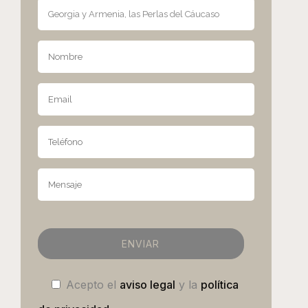
Acepto el
aviso legal
y la
política