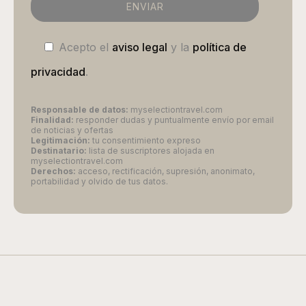
Acepto el
aviso legal
y la
política de
privacidad
.
Responsable de datos:
myselectiontravel.com
Finalidad:
responder dudas y puntualmente envío por email
de noticias y ofertas
Legitimación:
tu consentimiento expreso
Destinatario:
lista de suscriptores alojada en
myselectiontravel.com
Derechos:
acceso, rectificación, supresión, anonimato,
portabilidad y olvido de tus datos.