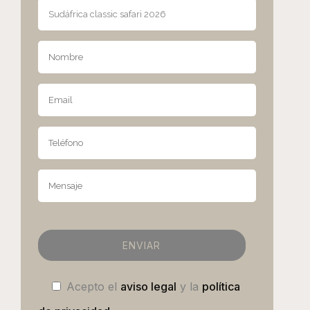
Acepto el
aviso legal
y la
política