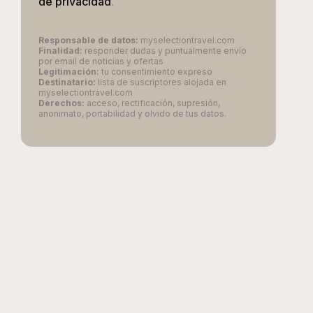
de privacidad
.
Responsable de datos:
myselectiontravel.com
Finalidad:
responder dudas y puntualmente envío
por email de noticias y ofertas
Legitimación:
tu consentimiento expreso
Destinatario:
lista de suscriptores alojada en
myselectiontravel.com
Derechos:
acceso, rectificación, supresión,
anonimato, portabilidad y olvido de tus datos.