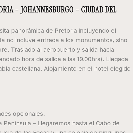
TORIA – JOHANNESBURGO – CIUDAD DEL
ita panorámica de Pretoria incluyendo el
ita no incluye entrada a los monumentos, sino
e. Traslado al aeropuerto y salida hacia
ndado hora de salida a las 19.00hrs). Llegada
bla castellana. Alojamiento en el hotel elegido
ades opcionales.
a Península – Llegaremos hasta el Cabo de
 Isla de las Focas y una colonia de pingüinos.