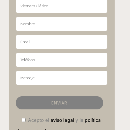
Acepto el
aviso legal
y la
política