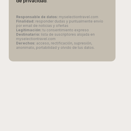
de privacidad
.
Responsable de datos:
myselectiontravel.com
Finalidad:
responder dudas y puntualmente envío
por email de noticias y ofertas
Legitimación:
tu consentimiento expreso
Destinatario:
lista de suscriptores alojada en
myselectiontravel.com
Derechos:
acceso, rectificación, supresión,
anonimato, portabilidad y olvido de tus datos.